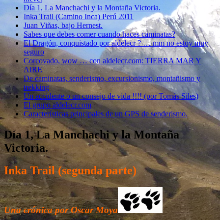
Día 1, La Manchachi y la Montaña Victoria.
Inka Trail (Camino Inca) Perú 2011
Juan Viñas, bajo Hernest.
Sabes que debes comer cuando haces caminatas?
El Dragón, conquistado por aldelecr ? … mm no estoy muy
seguro
Corcovado, wow … con aldelecr.com: TIERRA MAR Y
AIRE
De caminatas, senderismo, excursionismo, montañismo y
trekking
Un accidente o un consejo de vida !!!! (por Tomás Siles)
El grupo aldelecr.com
Características principales de un GPS de senderismo.
Día 1, La Manchachi y la Montaña
Victoria.
Inka Trail (segunda parte)
Una crónica por Oscar Moya