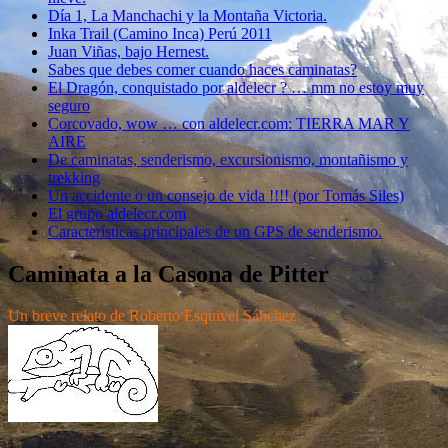
Día 1, La Manchachi y la Montaña Victoria.
Inka Trail (Camino Inca) Perú 2011
Juan Viñas, bajo Hernest.
Sabes que debes comer cuando haces caminatas?
El Dragón, conquistado por aldelecr ? … mm no estoy muy
seguro
Corcovado, wow … con aldelecr.com: TIERRA MAR Y
AIRE
De caminatas, senderismo, excursionismo, montañismo y
trekking
Un accidente o un consejo de vida !!!! (por Tomás Siles)
El grupo aldelecr.com
Características principales de un GPS de senderismo.
Caminata a la Casona de Pitter
Un breve relato de Roberto Esquivel Sánchez