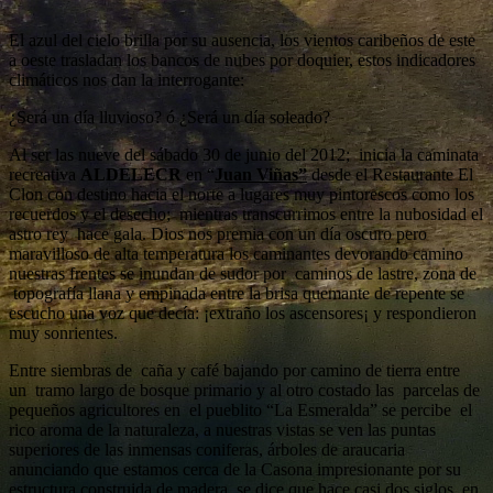
El azul del cielo brilla por su ausencia, los vientos caribeños de este
a oeste trasladan los bancos de nubes por doquier, estos indicadores
climáticos nos dan la interrogante:
¿Será un día lluvioso? ó ¿Será un día soleado?
Al ser las nueve del sábado 30 de junio del 2012; inicia la caminata
recreativa
ALDELECR
en “
Juan Viñas”
desde el Restaurante El
Clon con destino hacia el norte a lugares muy pintorescos como los
recuerdos y el desecho; mientras transcurrimos entre la nubosidad el
astro rey hace gala. Dios nos premia con un día oscuro pero
maravilloso de alta temperatura los caminantes devorando camino
nuestras frentes se inundan de sudor por caminos de lastre, zona de
topografía llana y empinada entre la brisa quemante de repente se
escucho una voz que decía: ¡extraño los ascensores¡ y respondieron
muy sonrientes.
Entre siembras de caña y café bajando por camino de tierra entre
un tramo largo de bosque primario y al otro costado las parcelas de
pequeños agricultores en el pueblito “La Esmeralda” se percibe el
rico aroma de la naturaleza, a nuestras vistas se ven las puntas
superiores de las inmensas coniferas, árboles de araucaria
anunciando que estamos cerca de la Casona impresionante por su
estructura construida de madera, se dice que hace casi dos siglos, en