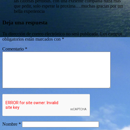
las calorias perdidas, con una exelente compañia nada mas
que pedir, solo esperar la proxima….muchas gracias por tan
bella experiencia
Deja una respuesta
Tu dirección de correo electrónico no será publicada.
Los campos
obligatorios están marcados con
*
Comentario
*
Nombre
*